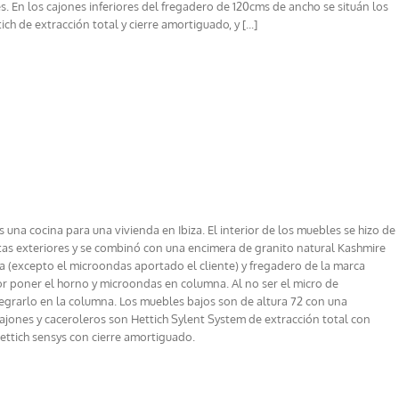
s. En los cajones inferiores del fregadero de 120cms de ancho se situán los
h de extracción total y cierre amortiguado, y [...]
 una cocina para una vivienda en Ibiza. El interior de los muebles se hizo de
rtas exteriores y se combinó con una encimera de granito natural Kashmire
 (excepto el microondas aportado el cliente) y fregadero de la marca
r poner el horno y microondas en columna. Al no ser el micro de
egrarlo en la columna. Los muebles bajos son de altura 72 con una
 cajones y caceroleros son Hettich Sylent System de extracción total con
ettich sensys con cierre amortiguado.