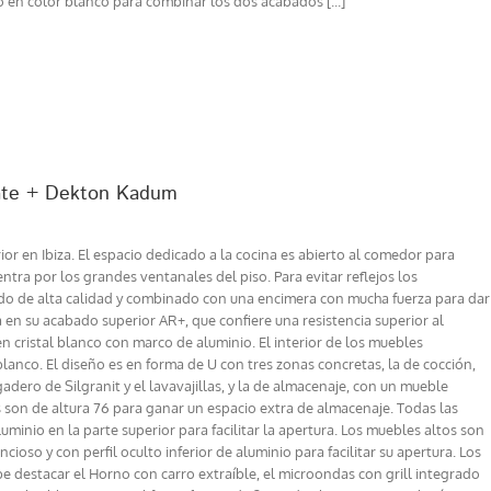
o en color blanco para combinar los dos acabados [...]
mate + Dekton Kadum
r en Ibiza. El espacio dedicado a la cocina es abierto al comedor para
ntra por los grandes ventanales del piso. Para evitar reflejos los
cado de alta calidad y combinado con una encimera con mucha fuerza para dar
 en su acabado superior AR+, que confiere una resistencia superior al
n cristal blanco con marco de aluminio. El interior de los muebles
lanco. El diseño es en forma de U con tres zonas concretas, la de cocción,
adero de Silgranit y el lavavajillas, y la de almacenaje, con un mueble
 son de altura 76 para ganar un espacio extra de almacenaje. Todas las
aluminio en la parte superior para facilitar la apertura. Los muebles altos son
ioso y con perfil oculto inferior de aluminio para facilitar su apertura. Los
 destacar el Horno con carro extraíble, el microondas con grill integrado