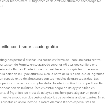
e color blanco mate. El frigorifico es de 2 mts de altura con tecnología No
..]
rillo con tirador lacado grafito
lio y nos permitió diseñar una cocina en forma de L con una barra central
uertas son de Formica en su acabado superior AR plus que confiere una
riales brillantes. El interior de los muebles en color gris le confiere una
la parte de la L, y de altura 86.4 en la parte de la isla con lo cual logramos
o un espacio extra de almacenaje con los muebles de gran capacidad. Los
perior con apertura push y los de la fila inferior si tirador con perfil oculto
croondas son de la última línea en cristal negro de Balay y se sitúan en
a. El frigorifico No Frost de Balay se situa libre para aligerar un poco el
un mueble amplio con dos cestos giratorios de bandejas antideslizantes. En el
os cubetas en acero inox de la marca Alemana Blanco especialistas en