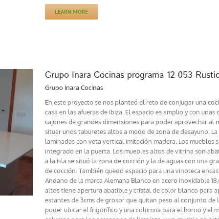
LEARN MORE
Grupo Inara Cocinas programa 12 053 Rustic
Grupo Inara Cocinas
En este proyecto se nos planteó el reto de conjugar una co
casa en las afueras de Ibiza. El espacio es amplio y con unas
cajones de grandes dimensiones para poder aprovechar al má
situar unos taburetes altos a modo de zona de desayuno. La 
laminadas con veta vertical imitación madera. Los muebles so
integrado en la puerta. Los muebles altos de vitrina son aba
a la isla se situó la zona de cocción y la de aguas con una 
de cocción. También quedó espacio para una vinoteca encast
Andano de la marca Alemana Blanco en acero inoxidable 18/1
altos tiene apertura abatible y cristal de color blanco par
estantes de 3cms de grosor que quitan peso al conjunto de 
poder ubicar el frigorífico y una columna para el horno y e