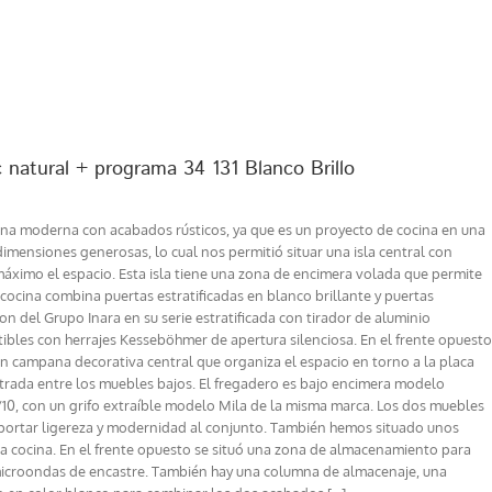
 natural + programa 34 131 Blanco Brillo
cina moderna con acabados rústicos, ya que es un proyecto de cocina en una
 dimensiones generosas, lo cual nos permitió situar una isla central con
ximo el espacio. Esta isla tiene una zona de encimera volada que permite
cocina combina puertas estratificadas en blanco brillante y puertas
n del Grupo Inara en su serie estratificada con tirador de aluminio
tibles con herrajes Kesseböhmer de apertura silenciosa. En el frente opuesto
gran campana decorativa central que organiza el espacio en torno a la placa
rada entre los muebles bajos. El fregadero es bajo encimera modelo
0, con un grifo extraíble modelo Mila de la misma marca. Los dos muebles
a aportar ligereza y modernidad al conjunto. También hemos situado unos
la cocina. En el frente opuesto se situó una zona de almacenamiento para
l microondas de encastre. También hay una columna de almacenaje, una