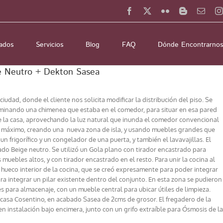
Facebook
X
Flickr
Blogger
Email
zados
Servicios
Blog
FAQ
Dónde Encontrarnos
ge Neutro + Dekton Sasea
iudad, donde el cliente nos solicita modificar la distribución del piso. Se
eliminando una chimenea que estaba en el comedor, para situar en esa pared
de la casa, aprovechando la luz natural que inunda el comedor convencional
al máximo, creando una nueva zona de isla, y usando muebles grandes que
n frigorífico y un congelador de una puerta, y también el lavavajillas. El
abado Beige neutro. Se utilizó un Gola plano con tirador encastrado para
muebles altos, y con tirador encastrado en el resto. Para unir la cocina al
hueco interior de la cocina, que se creó expresamente para poder integrar
ra integrar un pilar existente dentro del conjunto. En esta zona se pudieron
es para almacenaje, con un mueble central para ubicar útiles de limpieza.
 casa Cosentino, en acabado Sasea de 2cms de grosor. El fregadero de la
en instalación bajo encimera, junto con un grifo extraíble para Ósmosis de la