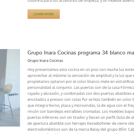
columna para los accesorios de limpieza, y un mueble abiert
LEARN MORE
Grupo Inara Cocinas programa 34 blanco 
Grupo Inara Cocinas
Hoy presentamos esta cocina en un piso con mucha luz exterio
aprovechar al máximo la sensación de amplitud y la luz que e
propietarios optaron por el color blanco mate en estratifi
personalidad al conjunto. Las puertas son de la casa Fórmica
rayado y abrasión, y combinadas con dos puertas abatibles e
encolados a presion con colas Pur se hizo también en color b
que integra horno, placa y microondas, la de agua con el freg
rincón con bandejas extraíbles cromadas. Los muebles bajos
puertas inferiores son sin tirador y llevan un perfil Gola de 
de apertura abatible con herrajes Kesseböhmer de cierre silenc
electrodomésticos son de la marca Balay del grupo BSH. Cabe