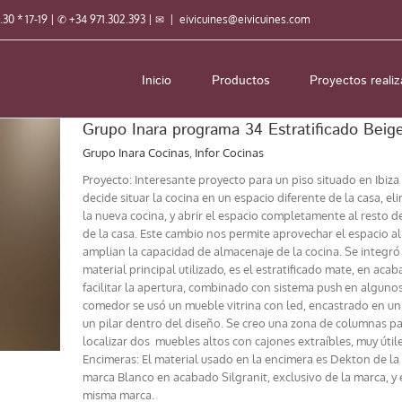
3.30 * 17-19 | ✆ +34 971.302.393 | ✉
|
eivicuines@eivicuines.com
Inicio
Productos
Proyectos reali
Grupo Inara programa 34 Estratificado Bei
Grupo Inara Cocinas
,
Infor Cocinas
Proyecto: Interesante proyecto para un piso situado en Ibiza c
decide situar la cocina en un espacio diferente de la casa, 
la nueva cocina, y abrir el espacio completamente al resto 
de la casa. Este cambio nos permite aprovechar el espacio 
amplian la capacidad de almacenaje de la cocina. Se integró u
material principal utilizado, es el estratificado mate, en ac
facilitar la apertura, combinado con sistema push en algunos 
comedor se usó un mueble vitrina con led, encastrado en un 
un pilar dentro del diseño. Se creo una zona de columnas pa
localizar dos muebles altos con cajones extraíbles, muy útil
Encimeras: El material usado en la encimera es Dekton de la
marca Blanco en acabado Silgranit, exclusivo de la marca, y 
misma marca.