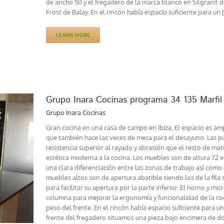
de ancho 50 y el fregadero de la marca blanco en Silgranit d
Frost de Balay. En el rincón había espacio suficiente para un [.
LEARN MORE
Grupo Inara Cocinas programa 34 135 Marfil b
Grupo Inara Cocinas
Gran cocina en una casa de campo en Ibiza. El espacio es amp
que también hace las veces de mesa para el desayuno. Las p
resistencia superior al rayado y abrasión que el resto de mate
estética moderna a la cocina. Los muebles son de altura 72 en 
una clara diferenciación entre las zonas de trabajo así com
muebles altos son de apertura abatible siendo los de la fila su
para facilitar su apertura por la parte inferior. El horno y mi
columna para mejorar la ergonomía y funcionalidad de la cocin
peso del frente. En el rincón había espacio suficiente para 
frente del fregadero situamos una pieza bajo encimera de d