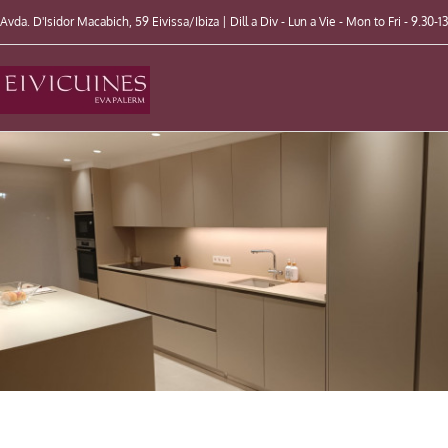
Skip
Avda. D'Isidor Macabich, 59 Eivissa/Ibiza | Dill a Div - Lun a Vie - Mon to Fri - 9.30-1
to
content