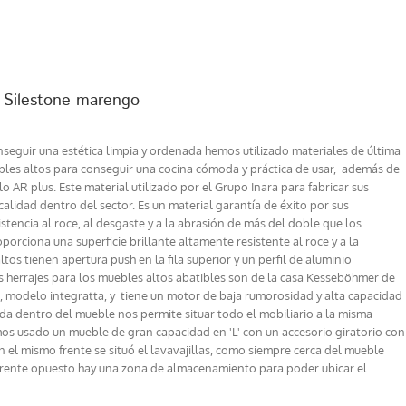
+ Silestone marengo
eguir una estética limpia y ordenada hemos utilizado materiales de última
ebles altos para conseguir una cocina cómoda y práctica de usar, además de
lo AR plus. Este material utilizado por el Grupo Inara para fabricar sus
 calidad dentro del sector. Es un material garantía de éxito por sus
sistencia al roce, al desgaste y a la abrasión de más del doble que los
porciona una superficie brillante altamente resistente al roce y a la
tos tienen apertura push en la fila superior y un perfil de aluminio
os herrajes para los muebles altos abatibles son de la casa Kesseböhmer de
n, modelo integratta, y tiene un motor de baja rumorosidad y alta capacidad
ada dentro del mueble nos permite situar todo el mobiliario a la misma
emos usado un mueble de gran capacidad en 'L' con un accesorio giratorio con
 En el mismo frente se situó el lavavajillas, como siempre cerca del mueble
el frente opuesto hay una zona de almacenamiento para poder ubicar el