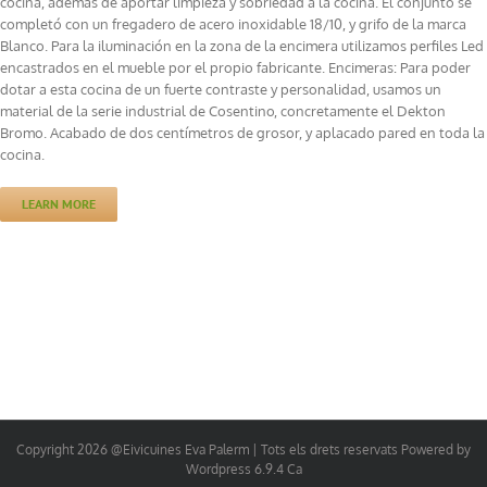
cocina, además de aportar limpieza y sobriedad a la cocina. El conjunto se
completó con un fregadero de acero inoxidable 18/10, y grifo de la marca
Blanco. Para la iluminación en la zona de la encimera utilizamos perfiles Led
encastrados en el mueble por el propio fabricante. Encimeras: Para poder
dotar a esta cocina de un fuerte contraste y personalidad, usamos un
material de la serie industrial de Cosentino, concretamente el Dekton
Bromo. Acabado de dos centímetros de grosor, y aplacado pared en toda la
cocina.
LEARN MORE
Copyright 2026 @Eivicuines Eva Palerm | Tots els drets reservats Powered by
Wordpress 6.9.4 Ca