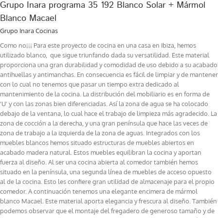
Grupo Inara programa 35 192 Blanco Solar + Mármol
Blanco Macael
Grupo Inara Cocinas
Como no¡¡¡ Para este proyecto de cocina en una casa en Ibiza, hemos
utilizado blanco, que sigue triunfando dada su versatilidad. Este material
proporciona una gran durabilidad y comodidad de uso debido a su acabado
antihuellas y antimanchas. En consecuencia es fácil de limpiar y de mantener
con lo cual no tenemos que pasar un tiempo extra dedicado al
mantenimiento de la cocina. La distribución del mobiliario es en forma de
'U' y con las zonas bien diferenciadas. Así la zona de agua se ha colocado
debajo de la ventana, lo cual hace el trabajo de limpieza más agradecido. La
zona de cocción a la derecha, y una gran península que hace las veces de
zona de trabajo a la izquierda de la zona de aguas. Integrados con los
muebles blancos hemos situado estructuras de muebles abiertos en
acabado madera natural. Estos muebles equilibran la cocina y aportan
fuerza al diseño. Al ser una cocina abierta al comedor también hemos
situado en la península, una segunda línea de muebles de acceso opuesto
al de la cocina. Esto les confiere gran utilidad de almacenaje para el propio
comedor. A continuación tenemos una elegante encimera de mármol
blanco Macael. Este material aporta elegancia y frescura al diseño. También
podemos observar que el montaje del fregadero de generoso tamaño y de