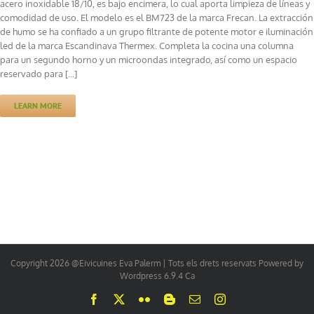
acero inoxidable 18/10, es bajo encimera, lo cual aporta limpieza de líneas y
comodidad de uso. El modelo es el BM723 de la marca Frecan. La extracción
de humo se ha confiado a un grupo filtrante de potente motor e iluminación
led de la marca Escandinava Thermex. Completa la cocina una columna
para un segundo horno y un microondas integrado, así como un espacio
reservado para [...]
LEARN MORE
Copyright 2026 @Eivicuines Eva Palerm | Tots els drets reservats Powered by
Wordpress 6.9.4 Ca
Facebook
X
Flickr
Blogger
Email:
Instagram