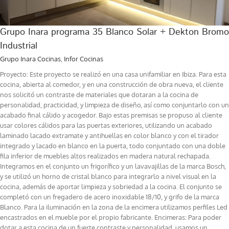
Grupo Inara programa 35 Blanco Solar + Dekton Bromo
Industrial
Grupo Inara Cocinas
,
Infor Cocinas
Proyecto: Este proyecto se realizó en una casa unifamiliar en Ibiza. Para esta
cocina, abierta al comedor, y en una construcción de obra nueva, el cliente
nos solicitó un contraste de materiales que dotaran a la cocina de
personalidad, practicidad, y limpieza de diseño, así como conjuntarlo con un
acabado final cálido y acogedor. Bajo estas premisas se propuso al cliente
usar colores cálidos para las puertas exteriores, utilizando un acabado
laminado lacado extramate y antihuellas en color blanco y con el tirador
integrado y lacado en blanco en la puerta, todo conjuntado con una doble
fila inferior de muebles altos realizados en madera natural rechapada.
Integramos en el conjunto un frigorífico y un lavavajillas de la marca Bosch,
y se utilizó un horno de cristal blanco para integrarlo a nivel visual en la
cocina, además de aportar limpieza y sobriedad a la cocina. El conjunto se
completó con un fregadero de acero inoxidable 18/10, y grifo de la marca
Blanco. Para la iluminación en la zona de la encimera utilizamos perfiles Led
encastrados en el mueble por el propio fabricante. Encimeras: Para poder
dotar a esta cocina de un fuerte contraste y personalidad, usamos un