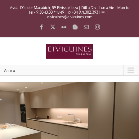
Skip
Avda. D'Isidor Macabich, 59 Eivissa/Ibiza | Dill a Div - Lun a Vie - Mon to
to
Fri - 9.30-13.30 * 17-19 | ✆ +34 971.302.393 | ✉
|
content
eivicuines@eivicuines.com
Facebook
X
Flickr
Blogger
Email:
Instagram
Anar a