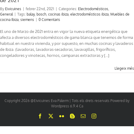
de 2021
By
Eivicuines
|
febrer 22nd, 2021
|
Categories:
Electrodomésticos
,
General
|
Tags:
balay
,
bosch
,
cocinas ibiza
,
electrodomésticos ibiza
,
Muebles de
cocina Ibiza
,
siemens
|
0 Comentaris
El uno de Marzo de 2021 entra en vigor la nueva etiqueta energética que
afecta a diversos electrodomésticos de gama blanca que tenemos de forma
habitual en nuestra vivienda, y por supuesto, en muchas cocinas y lavaderos
de Ibiza. (lavadoras, lavadoras-secadoras, lavavajillas, frigoríficos,
congeladores y vinotecas, hornos, campanas extractoras y [...]
Llegeix més
Copyright 2026 @Eivicuines Eva Palerm | Tots els drets reservats Powered by
Wordpress 6.9.4 Ca
Facebook
X
Flickr
Blogger
Email:
Instagram