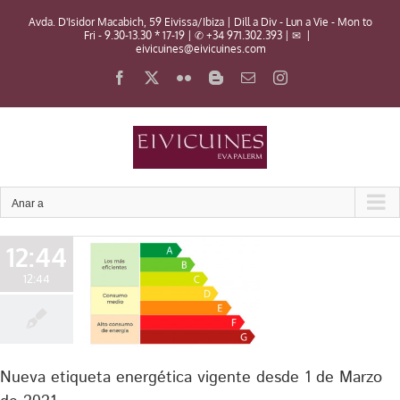
Skip
Avda. D'Isidor Macabich, 59 Eivissa/Ibiza | Dill a Div - Lun a Vie - Mon to
to
Fri - 9.30-13.30 * 17-19 | ✆ +34 971.302.393 | ✉
|
content
eivicuines@eivicuines.com
Facebook
X
Flickr
Blogger
Email:
Instagram
Anar a
12:44
12:44
a energética
e 1 de Marzo
021
icos
General
Nueva etiqueta energética vigente desde 1 de Marzo