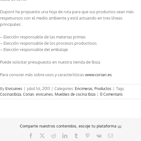
Dupont ha propuesto una hoja de ruta para que sus productos sean más
respetuosos con el medio ambiente y está actuando en tres líneas
principales:
– Elección responsable de las materias primas
– Elección responsable de los procesos productivos
– Elección responsable del embalaje
Puede solicitar presupuesto en nuestra tienda de Ibiza.
Para conocer más sobre usos y características
www.corian.es
By
Eivicuines
|
juliol 1st, 2013
|
Categories:
Encimeras
,
Productos
|
Tags:
CocinasIbiza
,
Corian
,
eivicuines
,
Muebles de cocina Ibiza
|
0 Comentaris
Comparte nuestros contenidos, escoje tu plataforma ¡¡¡
Facebook
X
Reddit
LinkedIn
Tumblr
Pinterest
Vk
Email: